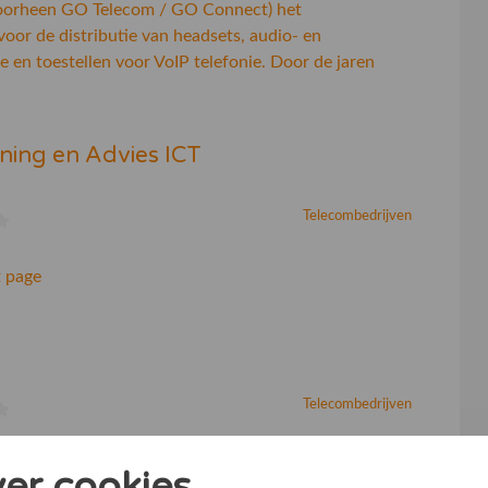
orheen GO Telecom / GO Connect) het
oor de distributie van headsets, audio- en
e en toestellen voor VoIP telefonie. Door de jaren
ining en Advies ICT
Telecombedrijven
 page
Telecombedrijven
ppelt telecommunicatiesystemen en telefooncentrales
ver cookies