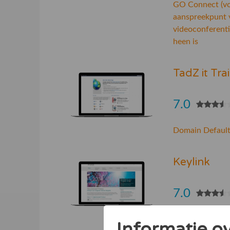
GO Connect (vo
aanspreekpunt v
videoconferenti
heen is
TadZ it Tra
7.0
Domain Default
Keylink
7.0
KeyLink CTI ko
Informatie o