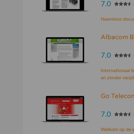
7.0
Naamloos docu
Albacom 
7.0
Internationaal
en zonder verpl
Go Teleco
7.0
Welkom op de we