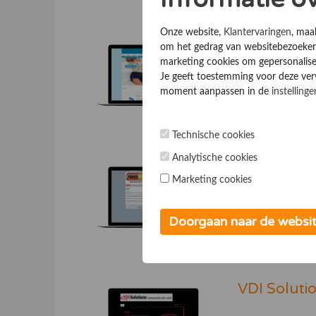
aan klantendat
Onze website,
Klantervaringen
, maa
Telecom S
om het gedrag van websitebezoekers
marketing cookies om gepersonalise
Je geeft toestemming voor deze verwe
7.0
moment aanpassen in de
instellinge
Telecom Schalk
Technische cookies
Analytische cookies
A Power Se
Marketing cookies
7.0
Doorgaan naar de websi
Installatie bedr
VDI Soluti