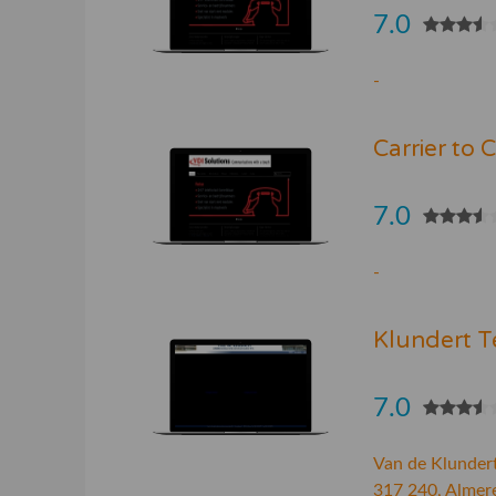
7.0
-
Carrier to 
7.0
-
Klundert T
7.0
Van de Klundert
317 240, Almer