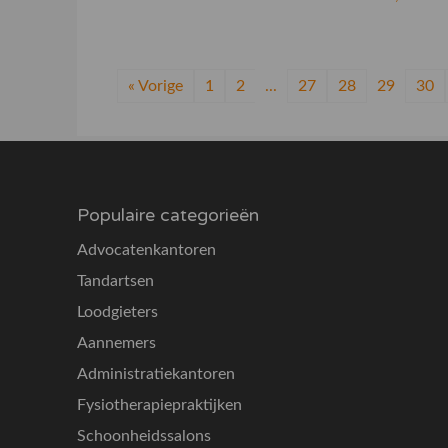
« Vorige
1
2
...
27
28
29
30
Populaire categorieën
Advocatenkantoren
Tandartsen
Loodgieters
Aannemers
Administratiekantoren
Fysiotherapiepraktijken
Schoonheidssalons