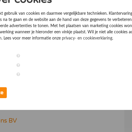
abases en CRM en ERP applicaties.
kt gebruik van cookies en daarmee vergelijkbare technieken. Klantervarin
chalk
 na te gaan en de website aan de hand van deze gegevens te verbeteren
erde advertenties te tonen. Met het plaatsen van marketing cookies wo
rking wanneer je hieronder een vinkje plaatst. Wil je niet alle cookies a
Telecombedrijven
n
. Lees voor meer informatie onze
privacy- en cookieverklaring
.
rvice
Telecombedrijven
te
ijf A. Power Service
ons BV