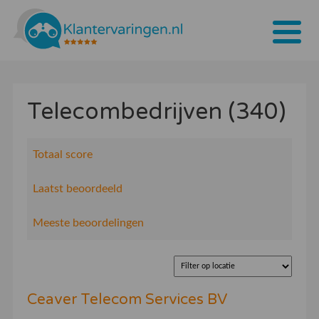
Home
Telecombedrijven (340)
Tarieven
Bedrijven
Totaal score
Over ons
Laatst beoordeeld
Blogs
Meeste beoordelingen
Contact
Bedrijf aanmelden
Ceaver Telecom Services BV
Inloggen