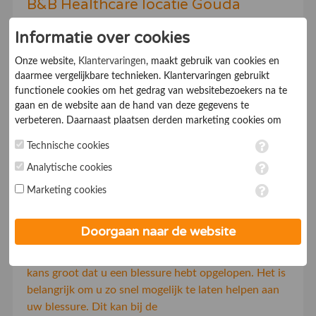
B&B Healthcare locatie Gouda
Informatie over cookies
7.0
Fysiotherapiepraktijken
Onze website,
Klantervaringen
, maakt gebruik van cookies en
daarmee vergelijkbare technieken. Klantervaringen gebruikt
Bij B&B Healthcare kunt u terecht voor veel
functionele cookies om het gedrag van websitebezoekers na te
fysiotherapie behandelingen, waarbij gebruik wordt
gaan en de website aan de hand van deze gegevens te
gemaakt van moderne technieken. Leven is bewegen.
verbeteren. Daarnaast plaatsen derden marketing cookies om
gepersonaliseerde advertenties te tonen. Met het plaatsen van
Technische cookies
marketing cookies worden persoonsgegevens verwerkt. Je geeft
B & B Healthcare, locatie Voorburg
toestemming voor deze verwerking wanneer je hieronder een
Analytische cookies
vinkje plaatst. Wil je niet alle cookies accepteren? Dan kan je dit
Marketing cookies
op ieder moment aanpassen in de
instellingen
. Lees voor meer
7.0
Fysiotherapiepraktijken
informatie onze
privacy- en cookieverklaring
.
Doorgaan naar de website
Heeft u een verkeerde beweging gemaakt tijdens het
sporten of een ongeluk gehad op het werk? Dan is de
kans groot dat u een blessure hebt opgelopen. Het is
belangrijk om u zo snel mogelijk te laten helpen aan
uw blessure. Dit kan bij de