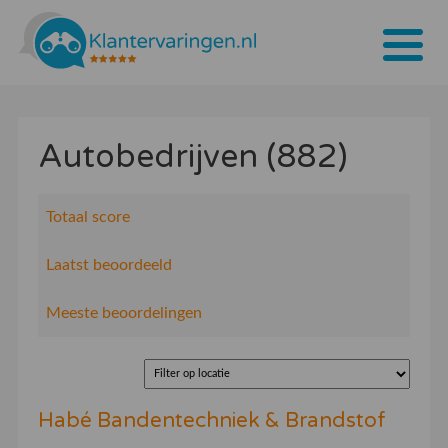
Home
Autobedrijven (882)
Tarieven
Bedrijven
Totaal score
Over ons
Laatst beoordeeld
Blogs
Meeste beoordelingen
Contact
Bedrijf aanmelden
Habé Bandentechniek & Brandstof
Inloggen