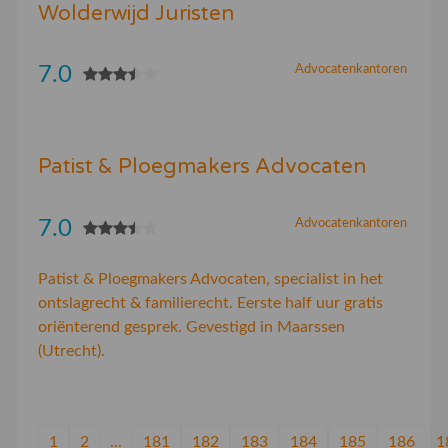
Wolderwijd Juristen
7.0
Advocatenkantoren
Patist & Ploegmakers Advocaten
7.0
Advocatenkantoren
Patist & Ploegmakers Advocaten, specialist in het
ontslagrecht & familierecht. Eerste half uur gratis
oriënterend gesprek. Gevestigd in Maarssen
(Utrecht).
1
2
...
181
182
183
184
185
186
1