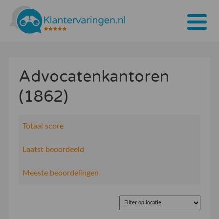
Home
Advocatenkantoren
Tarieven
(1862)
Bedrijven
Over ons
Totaal score
Blogs
Laatst beoordeeld
Contact
Meeste beoordelingen
Bedrijf aanmelden
Inloggen