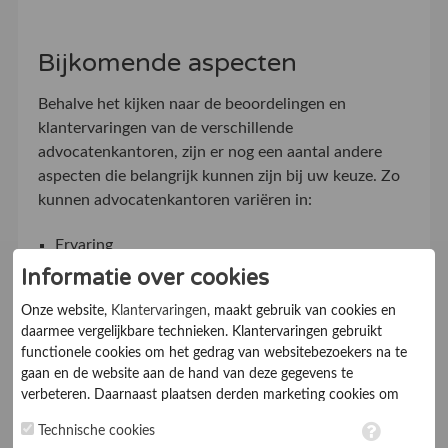
Bijkomende aspecten
Behalve het kijken naar de beoordelingen en
klantervaringen van de verschillende
advocatenkantoren, zijn er nog een aantal andere
aspecten die belangrijk kunnen zijn bij uw keuze. Zo
kunnen advocatenkantoren variëren in:
Ervaring
Informatie over cookies
Specialisatie
Grootte
Onze website,
Klantervaringen
, maakt gebruik van cookies en
daarmee vergelijkbare technieken. Klantervaringen gebruikt
Dienstverlening
functionele cookies om het gedrag van websitebezoekers na te
Regio
gaan en de website aan de hand van deze gegevens te
verbeteren. Daarnaast plaatsen derden marketing cookies om
gepersonaliseerde advertenties te tonen. Met het plaatsen van
Technische cookies
marketing cookies worden persoonsgegevens verwerkt. Je geeft